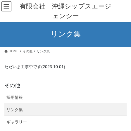
コ
ナ
有限会社 沖縄シップスエージ
ン
ビ
ェンシー
テ
ゲ
ン
ー
ツ
シ
リンク集
へ
ョ
ス
ン
キ
に
HOME
その他
リンク集
ッ
移
プ
動
ただいま工事中です(2023.10.01)
その他
採用情報
リンク集
ギャラリー